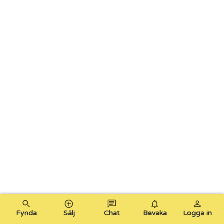
Fynda
Sälj
Chat
Bevaka
Logga in