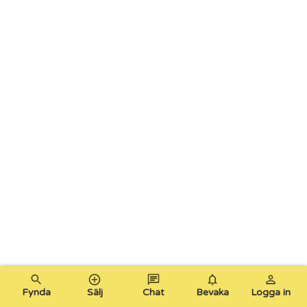
Fynda
Sälj
Chat
Bevaka
Logga in