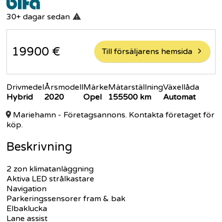
30+ dagar
sedan
19900
€
Till försäljarens hemsida
Drivmedel
Årsmodell
Märke
Mätarställning
Växellåda
Hybrid
2020
Opel
155500
km
Automat
Mariehamn
- Företagsannons. Kontakta företaget för
köp.
Beskrivning
2 zon klimatanläggning
Aktiva LED strålkastare
Navigation
Parkeringssensorer fram & bak
Elbaklucka
Lane assist