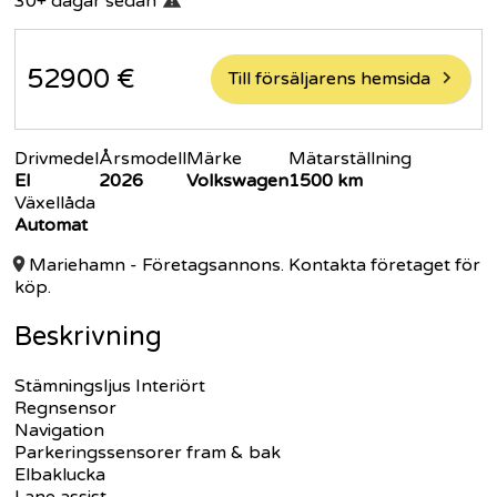
30+ dagar
sedan
52900
€
Till försäljarens hemsida
Drivmedel
Årsmodell
Märke
Mätarställning
El
2026
Volkswagen
1500
km
Växellåda
Automat
Mariehamn
- Företagsannons. Kontakta företaget för
köp.
Beskrivning
Stämningsljus Interiört
Regnsensor
Navigation
Parkeringssensorer fram & bak
Elbaklucka
Lane assist