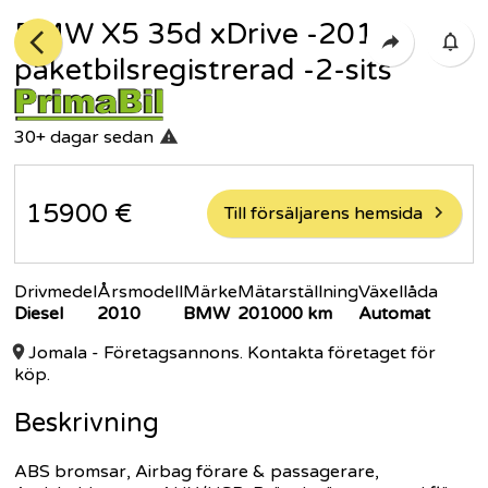
BMW X5 35d xDrive -2010 -
paketbilsregistrerad -2-sits
30+ dagar
sedan
15900
€
Till försäljarens hemsida
Drivmedel
Årsmodell
Märke
Mätarställning
Växellåda
Diesel
2010
BMW
201000
km
Automat
Jomala
- Företagsannons. Kontakta företaget för
köp.
Beskrivning
ABS bromsar, Airbag förare & passagerare,