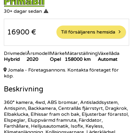
30+ dagar
sedan
16900
€
Till försäljarens hemsida
Drivmedel
Årsmodell
Märke
Mätarställning
Växellåda
Hybrid
2020
Opel
158000
km
Automat
Jomala
- Företagsannons. Kontakta företaget för
köp.
Beskrivning
360° kamera, 4wd, ABS bromsar, Antisladdsystem,
Antispinn, Backkamera, Centrallås fjärrstyrt, Dragkrok,
Elbaklucka, Elhissar fram och bak, Eljusterbar förarstol,
Elspeglar, Eluppvärmd framruta, Färddator,
Farthållare, Helljusautomatik, Isofix, Keyless,
Klimatanläggning, Kollisionsvarnare, Läderklädsel,