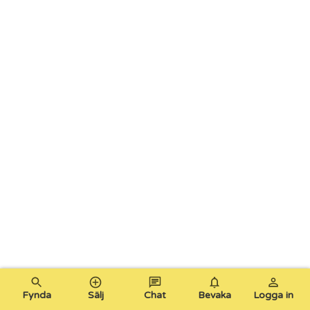
Fynda
Sälj
Chat
Bevaka
Logga in