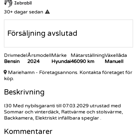
30+ dagar
sedan
Försäljning avslutad
Drivmedel
Årsmodell
Märke
Mätarställning
Växellåda
Bensin
2024
Hyundai
46090
km
Manuell
Mariehamn
- Företagsannons. Kontakta företaget för
köp.
Beskrivning
I30 Med nybilsgaranti till 07.03.2029 utrustad med
Sommar och vinterdäck, Rattvärme och stolsvärme,
Backkamera, Elektriskt infällbara speglar .
Kommentarer