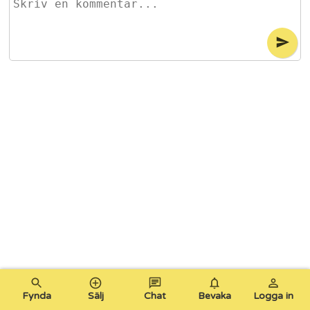
Fynda
Sälj
Chat
Bevaka
Logga in